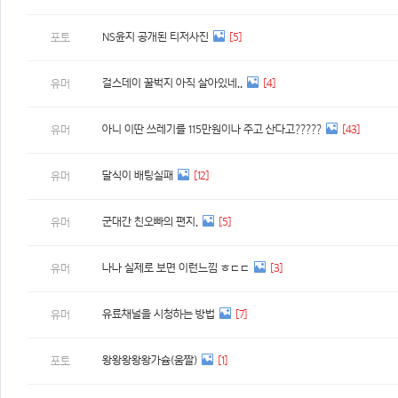
NS윤지 공개된 티저사진
[5]
포토
걸스데이 꿀벅지 아직 살아있네..
[4]
유머
아니 이딴 쓰레기를 115만원이나 주고 산다고?????
[43]
유머
달식이 배팅실패
[12]
유머
군대간 친오빠의 편지.
[5]
유머
나나 실제로 보면 이런느낌 ㅎㄷㄷ
[3]
유머
유료채널을 시청하는 방법
[7]
유머
왕왕왕왕왕가슘(움짤)
[1]
포토