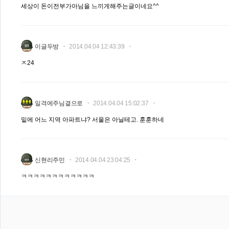
세상이 돈이전부가아님을 느끼게해주는글이네요^^
이글두방
2014.04.04 12:43:39
ㅈ24
일격에주님곁으로
2014.04.04 15:02:37
밑에 어느 지역 아파트냐? 서울은 아닐테고. 훈훈하네
신현리주민
2014.04.04 23:04:25
ㅋㅋㅋㅋㅋㅋㅋㅋㅋㅋㅋㅋ