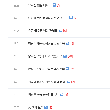
오지랖 넓은 티파니
[6]
포토
남친때문에 동심파괴 됐어요 ㅠㅜ
[2]
유머
요즘 물오른 예능 패널들
[5]
유머
침넘어가는 생생정보통 탕수육
[8]
유머
남자친구한테 나이 속였어요
[20]
유머
(19금) 추억의 그녀들 휴지준비
[29]
유머
켠김에왕까지 신수지 매력터짐.
[2]
유머
위성우 ★★★★긴급속보
[4]
포토
AJ섹카 노출
[12]
포토