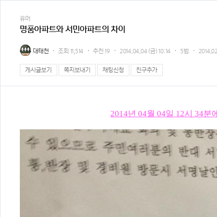
유머
명품아파트와 서민아파트의 차이
대태천
조회
11,514
추천
19
2014.04.04 (금) 10:14
5범
2014.0
게시글보기
쪽지보내기
채팅신청
친구추가
2014년 04월 04일 12시 