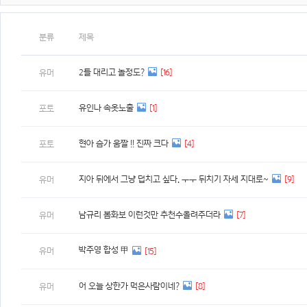
분류
제목
2틀 대리고 놀정도?
[16]
유머
유인나 속옷노출
[1]
포토
현아 슴가 움짤 !! 진짜 크다
[4]
포토
지아 뒤에서 그냥 덥치고 싶다. ㅜㅜ 뒤치기 자세 지대로~
[9]
유머
남규리 봄화보 이런것만 추천수올려주더라
[7]
유머
박주영 합성 甲
유머
[15]
어 오늘 상한가 먹은사람이네?
[8]
유머