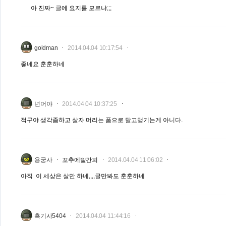
아 진짜~ 글에 요지를 모르냐;;;
goldman
2014.04.04 10:17:54
좋네요 훈훈하네
넌머야
2014.04.04 10:37:25
적구야 생각좀하고 살자 머리는 폼으로 달고댕기는게 아니다.
용궁사
꼬추에빨간피
2014.04.04 11:06:02
아직 이 세상은 살만 하네,,,,글만봐도 훈훈하네
흑기사5404
2014.04.04 11:44:16