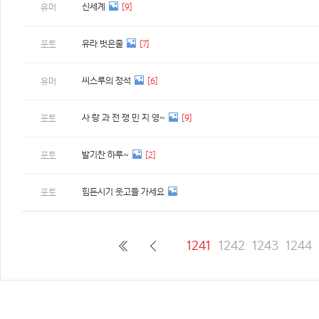
신세계
[9]
유머
유라 벗은줄
[7]
포토
씨스루의 정석
[6]
유머
사 랑 과 전 쟁 민 지 영~
[9]
포토
발기찬 하루~
[2]
포토
힘든시기 웃고들 가세요
포토
1241
1242
1243
1244