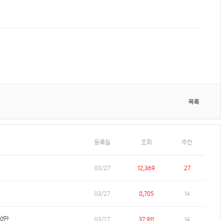
목록
등록일
조회
추천
03/27
12,369
27
03/27
8,705
14
00만
03/27
37,911
14