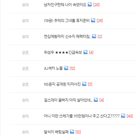
남자친구한테 나이 속였어요
[20]
유머
(19금) 추억의 그녀들 휴지준비
[29]
유머
켠김에왕까지 신수지 매력터짐.
[2]
유머
위성우 ★★★★긴급속보
[4]
포토
AJ섹카 노출
[12]
포토
NS윤지 공개된 티저사진
[5]
포토
걸스데이 꿀벅지 아직 살아있네..
[4]
유머
아니 이딴 쓰레기를 115만원이나 주고 산다고?????
[43]
유머
달식이 배팅실패
[12]
유머