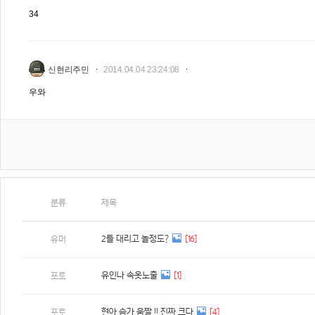
34
신현리주민
2014.04.04 23:24:08
우와
분류
제목
2틀 대리고 놀정도?
[16]
유머
유인나 속옷노출
[1]
포토
현아 슴가 움짤 !! 진짜 크다
[4]
포토