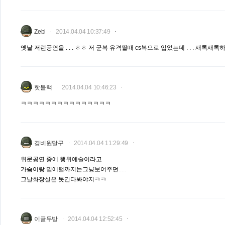
Zebi
2014.04.04 10:37:49
옛날 저런공연을 . . . ㅎㅎ 저 군복 유격뛸때 cs복으로 입었는데 . . . 새록새록하
핫블랙
2014.04.04 10:46:23
ㅋㅋㅋㅋㅋㅋㅋㅋㅋㅋㅋㅋㅋㅋㅋ
경비원달구
2014.04.04 11:29:49
위문공연 중에 행위예술이라고
가슴이랑 밑에털까지는그냥보여주던.....
그날화장실은 못간다봐야지ㅋㅋ
이글두방
2014.04.04 12:52:45