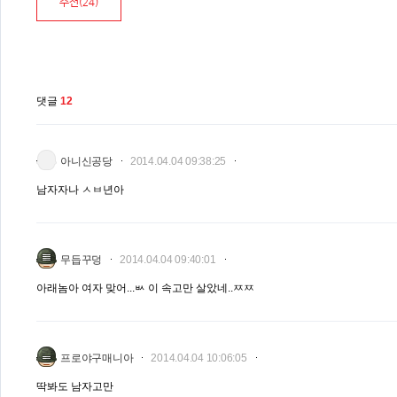
추천(
24
)
댓글
12
아니신공당
2014.04.04 09:38:25
남자자나 ㅅㅂ년아
무듭꾸덩
2014.04.04 09:40:01
아래놈아 여자 맞어...ㅄ 이 속고만 살았네..ㅉㅉ
프로야구매니아
2014.04.04 10:06:05
딱봐도 남자고만