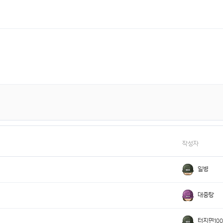
작성자
일병
대중탕
터지면10