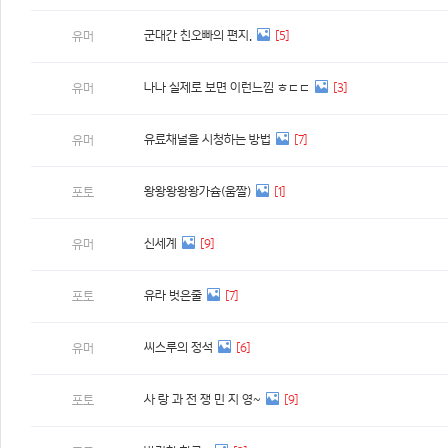
군대간 친오빠의 편지.
[5]
유머
나나 실제로 보면 이런느낌 ㅎㄷㄷ
[3]
유머
유료채널을 시청하는 방법
[7]
유머
왕왕왕왕왕가슘(움짤)
[1]
포토
신세계
[9]
유머
유라 벗은줄
[7]
포토
씨스루의 정석
[6]
유머
사 랑 과 전 쟁 민 지 영~
[9]
포토