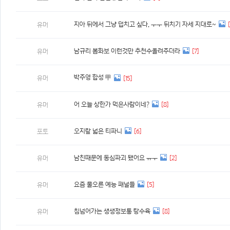
지아 뒤에서 그냥 덥치고 싶다. ㅜㅜ 뒤치기 자세 지대로~
유머
남규리 봄화보 이런것만 추천수올려주더라
[7]
유머
박주영 합성 甲
유머
[15]
어 오늘 상한가 먹은사람이네?
[8]
유머
오지랖 넓은 티파니
[6]
포토
남친때문에 동심파괴 됐어요 ㅠㅜ
[2]
유머
요즘 물오른 예능 패널들
[5]
유머
침넘어가는 생생정보통 탕수육
[8]
유머