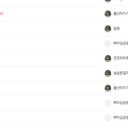
울산타이
[9]
일병
뿌리깊은
호호하하
살살문질
울산타이
뿌리깊은
뿌리깊은