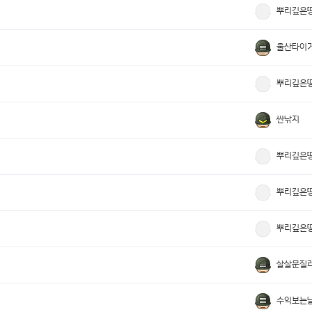
뿌리깊은
울산타이
뿌리깊은
싼낚지
뿌리깊은
뿌리깊은
뿌리깊은
살살문질
수익보는냘