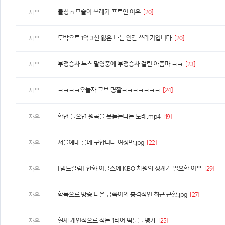
돌싱 n 모솔이 쓰레기 프로인 이유
[20]
자유
도박으로 1억 3천 잃은 나는 인간 쓰레기입니다
[20]
자유
부정승차 뉴스 촬영중에 부정승차 걸린 아줌마 ㅋㅋ
[23]
자유
ㅋㅋㅋㅋ오늘자 크보 명짤ㅋㅋㅋㅋㅋㅋㅋ
[24]
자유
한번 들으면 원곡을 못듣는다는 노래.mp4
[19]
자유
서울예대 룸메 구합니다 여성만.jpg
[22]
자유
[넴드칼럼] 한화 이글스에 KBO 차원의 징계가 필요한 이유
[29]
자유
학폭으로 방송 나온 금쪽이의 충격적인 최근 근황.jpg
[27]
자유
현재 개인적으로 적는 1티어 떡툰들 평가
[25]
자유