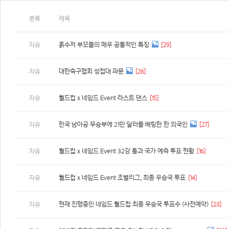
분류
제목
흙수저 부모들의 매우 공통적인 특징
[29]
자유
대한축구협회 성접대 파문
[26]
자유
월드컵 x 네임드 Event 라스트 댄스
[15]
자유
한국 남아공 무승부에 21만 달러를 배팅한 한 외국인
[27]
자유
월드컵 x 네임드 Event 32강 통과 국가 예측 투표 현황
[16]
자유
월드컵 x 네임드 Event 조별리그, 최종 우승국 투표
[14]
자유
현재 진행중인 네임드 월드컵 최종 우승국 투표수 (사전예약)
[23]
자유