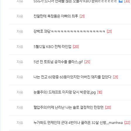
SSG가 드디어 연패를 끊은 오늘자 KBO 순위ㄷㄷㄷㄷㄷㄷ
[33]
자유
친딸한테 욕정품은 아빠의 최후
[21]
자유
강백호 꽈당ㅋㅋㅋㅋㅋㅋㅋㅋㅋㅋㅋㅋㅋㅋㅋㅋㅋ
[21]
자유
5월12일 KBO 전체 라인업
[20]
자유
5년 전 토트넘 공격수들 클라스.gif
[25]
자유
나는 전교 68명중 68등이었지만 아버진 돼지를 잡았다
[21]
자유
눈물주의) 드래프트 미지명 당시 박준영.jpg
[18]
자유
혈압주의)어제 난리난 나는 솔로 결정적인 한장면
[20]
자유
누가봐도 면제인데 군대 4번이나 끌려온 32살 신병...manhwa
[22]
자유