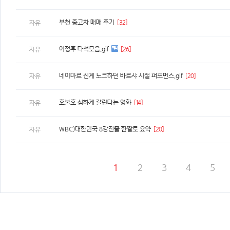
부천 중고차 매매 후기
[32]
자유
이정후 타석모음.gif
[26]
자유
네이마르 신계 노크하던 바르샤 시절 퍼포먼스.gif
[20]
자유
호불호 심하게 갈린다는 영화
[14]
자유
WBC)대한민국 8강진출 한짤로 요약
[20]
자유
1
2
3
4
5