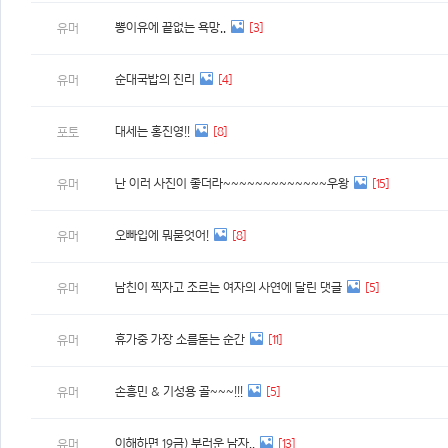
뽕이유에 끝없는 욕망..
[3]
유머
순대국밥의 진리
[4]
유머
대세는 홍진영!!
[8]
포토
난 이러 사진이 좋더라~~~~~~~~~~~~~우왕
[15]
유머
오빠입에 뭐묻엇어!
[8]
유머
남친이 찍자고 조르는 여자의 사연에 달린 댓글
[5]
유머
휴가중 가장 소름돋는 순간
[11]
유머
손흥민 & 기성용 골~~~!!!
[5]
유머
이해하면 19금) 부러운 남자..
[13]
유머