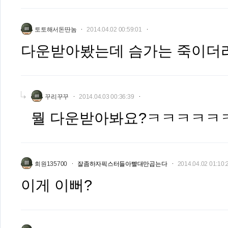
토토해서돈딴놈
2014.04.02 00:59:01
다운받아봤는데 슴가는 죽이더
꾸리꾸꾸
2014.04.03 00:36:39
뭘 다운받아봐요?ㅋㅋㅋㅋㅋ
회원135700
잘좀하자픽스터들아빨대만곱는다
2014.04.02 01:10:
이게 이뻐?