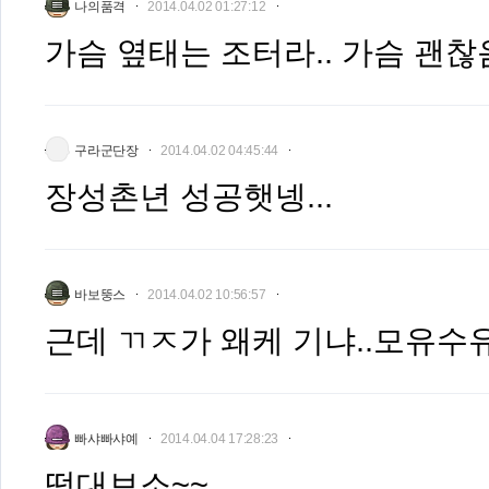
나의품격
2014.04.02 01:27:12
가슴 옆태는 조터라.. 가슴 괜찮음
구라군단장
2014.04.02 04:45:44
장성촌년 성공햇넹...
바보뚱스
2014.04.02 10:56:57
근데 ㄲㅈ가 왜케 기냐..모유수
빠샤빠샤예
2014.04.04 17:28:23
떡대보소~~