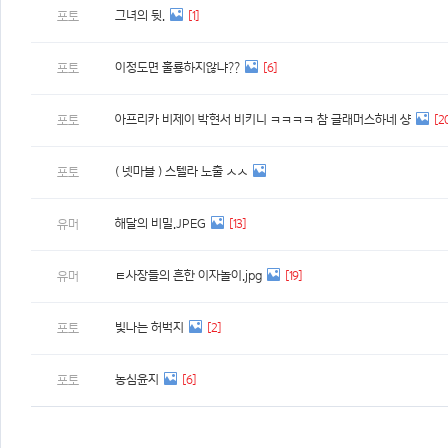
그녀의 뒷.
[1]
포토
이정도면 훌룡하지않냐??
[6]
포토
아프리카 비제이 박현서 비키니 ㅋㅋㅋㅋ 참 글래머스하네 샹
[2
포토
( 넷마블 ) 스텔라 노출 ㅅㅅ
포토
해달의 비밀.JPEG
[13]
유머
ㅌ사장들의 흔한 이자놀이.jpg
[19]
유머
빛나는 허벅지
[2]
포토
농심윤지
[6]
포토