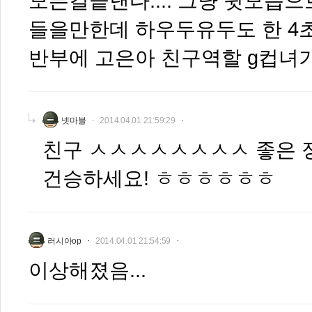
모든걸끝낸다.... 그냥 뒷모습
들을만한데 하우두유두도 한 4
반부에 고은아 친구역할 g컵녀
넷마블
2014.04.01 21:59:29
친구 ㅅㅅㅅㅅㅅㅅㅅㅅ 좋은 
건승하세요! ㅎㅎㅎㅎㅎㅎ
러시아op
2014.04.01 21:54:59
이상해졌음...