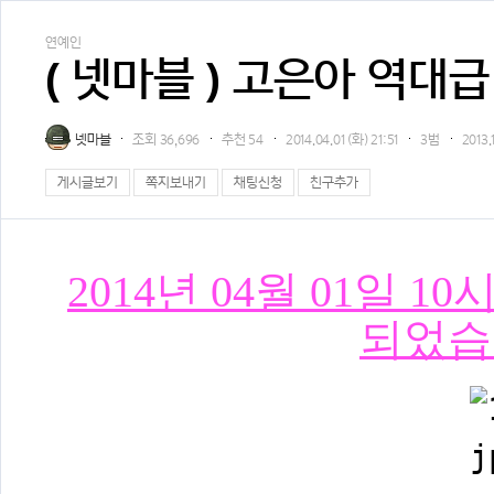
연예인
( 넷마블 ) 고은아 역대
넷마블
조회
36,696
추천
54
2014.04.01 (화) 21:51
3범
2013.
게시글보기
쪽지보내기
채팅신청
친구추가
2014년 04월 01일 
되었습