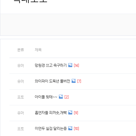
분류
제목
망원경 쓰고 축구하기
[14]
유머
와이파이 도둑년 풀버전
[7]
유머
아이돌 뒷태~~
[2]
포토
흡연자들 피꺼솟.개빡
[9]
유머
이연두 실검 달리는중
[10]
포토