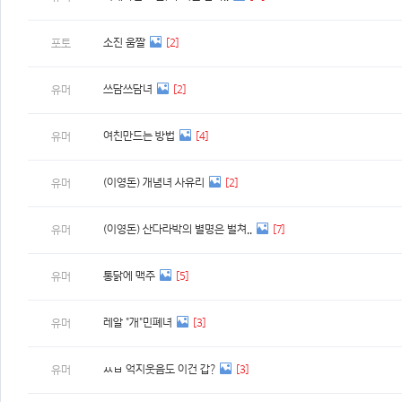
소진 움짤
[2]
포토
쓰담쓰담녀
[2]
유머
여친만드는 방법
[4]
유머
(이영돈) 개념녀 사유리
[2]
유머
(이영돈) 산다라박의 별명은 벌쳐..
[7]
유머
통닭에 맥주
[5]
유머
레알 "개"민폐녀
[3]
유머
ㅆㅂ 억지웃음도 이건 갑?
[3]
유머