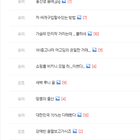
홍진영 몸매.jpg
[7]
유머
차 싸게구입할수있는 방법
[7]
유머
가슴막 만지작 거리는데 .. 쿨하네
[10]
유머
19)중고나라 여고딩의 은밀한 거래...
[11]
유머
쇼핑몰 비키니 모델 하...이쁘다..
[4]
유머
새벽 루니 골
[9]
포토
땅콩의 출산
[4]
유머
대한민국 70%는 다해봤다
[13]
유머
강예빈 움짤보고가시죠
[2]
포토