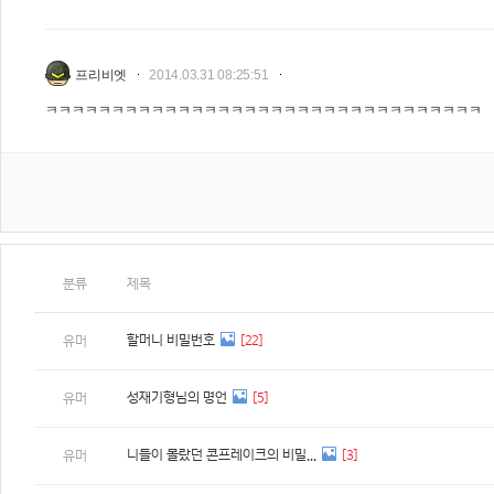
프리비엣
2014.03.31 08:25:51
ㅋㅋㅋㅋㅋㅋㅋㅋㅋㅋㅋㅋㅋㅋㅋㅋㅋㅋㅋㅋㅋㅋㅋㅋㅋㅋㅋㅋㅋㅋㅋㅋㅋ
분류
제목
할머니 비밀번호
[22]
유머
성재기형님의 명언
[5]
유머
니들이 몰랐던 콘프레이크의 비밀...
[3]
유머