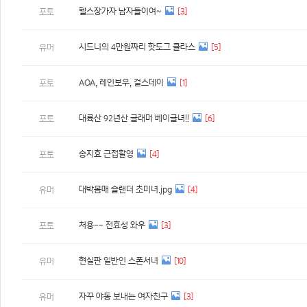
헬스장가자 남자들이여~
[3]
포토
시드니의 4만원짜리 핫도그 클라스
[5]
유머
AOA, 레인보우, 걸스데이
[1]
포토
대륙산 92년산 글래머 베이글녀!!
[6]
포토
송지효 근접촬영
[4]
포토
대박몸매 슬랜더 초미녀.jpg
[4]
유머
처용-- 전효성 와우
[3]
포토
현실판 일반인 스폰서녀
[10]
유머
자꾸 야동 보내는 여자친구
[3]
유머