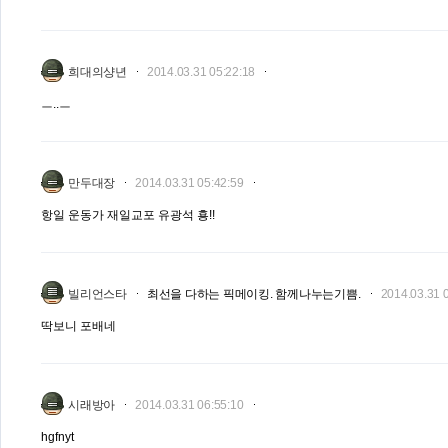
희대의샹년
2014.03.31 05:22:18
ㅡ..ㅡ
만두대장
2014.03.31 05:42:59
항일 운동가 재일교포 유광석 횽!!
빌리언스타
최선을 다하는 픽메이킹. 함께나누는기쁨.
2014.03.31 
딱보니 포배네
시래방아
2014.03.31 06:55:10
hgfnyt