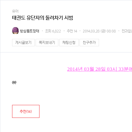
유머
태권도 유단자의 돌려차기 시범
방삼통토정태
조회
6,822
추천
14
2014.03.28 (금) 08:08
전과없
게시글보기
쪽지보내기
채팅신청
친구추가
2014년 03월 28일 03시 
@@
추천(
14
)