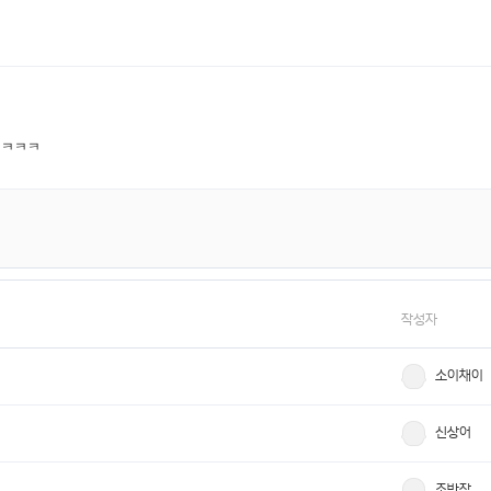
ㅋㅋㅋㅋ
작성자
소이채이
신상어
조반장