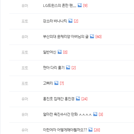
LG트윈스의 흔한 팬....
[9]
유머
강소라 바나나킥
[2]
포토
부산외대 윤체리양 아버님의 글
[60]
유머
일반여신
[8]
포토
현아 다리 훑기
[2]
포토
고삐리
[7]
포토
홍진호 집에간 홍진경
[24]
유머
얼마전 육진수사건 만화 ㅅㅅㅅㅅ
[3]
유머
이런여자 어떻게해야될까요??
[20]
유머