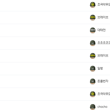
초극악무
브레이브
대태천
초초초코
브레이브
일병
돈을번자
초극악무
chocho