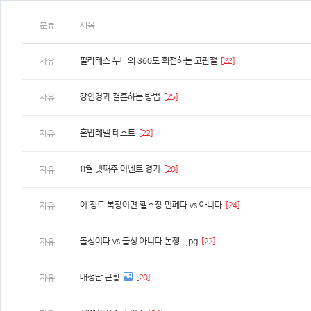
분류
제목
필라테스 누나의 360도 회전하는 고관절
[22]
자유
강인경과 결혼하는 방법
[25]
자유
혼밥레벨 테스트
[22]
자유
11월 넷째주 이벤트 경기
[20]
자유
이 정도 복장이면 헬스장 민폐다 vs 아니다
[24]
자유
돌싱이다 vs 돌싱 아니다 논쟁 ..jpg
[22]
자유
배정남 근황
[20]
자유