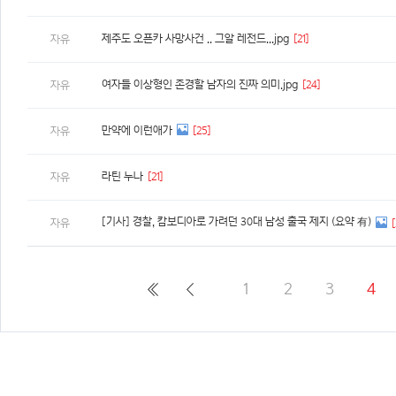
제주도 오픈카 사망사건 .. 그알 레전드...jpg
[21]
자유
여자들 이상형인 존경할 남자의 진짜 의미.jpg
[24]
자유
만약에 이런애가
[25]
자유
라틴 누나
[21]
자유
[기사] 경찰, 캄보디아로 가려던 30대 남성 출국 제지 (요약 有)
자유
[
1
2
3
4