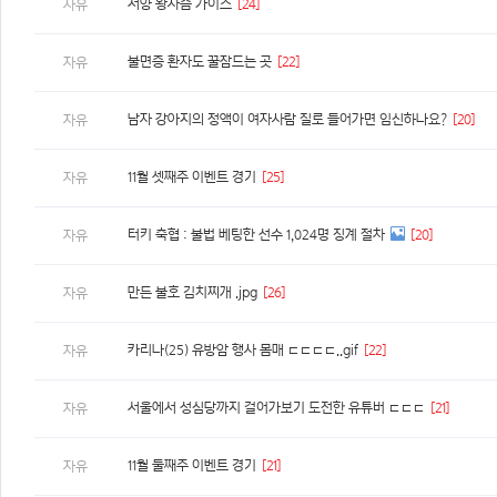
서양 왕사슴 가이즈
[24]
자유
불면증 환자도 꿀잠드는 곳
[22]
자유
남자 강아지의 정액이 여자사람 질로 들어가면 임신하나요?
[20]
자유
11월 셋째주 이벤트 경기
[25]
자유
터키 축협 : 불법 베팅한 선수 1,024명 징계 절차
[20]
자유
만든 불호 김치찌개 .jpg
[26]
자유
카리나(25) 유방암 행사 몸매 ㄷㄷㄷㄷ..gif
[22]
자유
서울에서 성심당까지 걸어가보기 도전한 유튜버 ㄷㄷㄷ
[21]
자유
11월 둘째주 이벤트 경기
[21]
자유