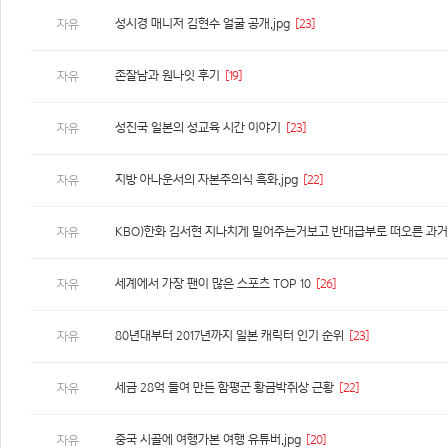
성시경 매니저 김현수 얼굴 공개.jpg
[23]
자유
존잘남과 원나잇 후기
[19]
자유
성진국 일본의 성교육 시간 이야기
[23]
자유
지방 아나운서의 자본주의식 흑화.jpg
[22]
자유
자유
세계에서 가장 팬이 많은 스포츠 TOP 10
[26]
자유
80년대부터 2017년까지 일본 캐릭터 인기 순위
[23]
자유
세금 28억 들여 만든 함평군 황금박쥐상 근황
[22]
자유
중국 시골에 여행가본 여행 유튜버.jpg
[20]
자유